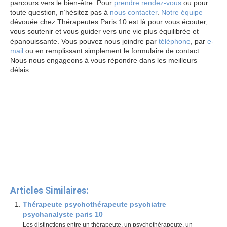
parcours vers le bien-être. Pour
prendre rendez-vous
ou pour
toute question, n’hésitez pas à
nous contacter
.
Notre équipe
dévouée chez Thérapeutes Paris 10 est là pour vous écouter,
vous soutenir et vous guider vers une vie plus équilibrée et
épanouissante. Vous pouvez nous joindre par
téléphone
, par
e-
mail
ou en remplissant simplement le formulaire de contact.
Nous nous engageons à vous répondre dans les meilleurs
délais.
Thérapie adolescent
psychologue paris 10
Et, de même que, sans compter que, ainsi
que, ensuite, voire, d’ailleurs, encore, de plus, quant à, non
seulement, mais encore, de surcroît, en outre
Thérapie de l’adolescent avec thérapeute Paris 10
Thérapie
adolescent – thérapeute Paris 10
Articles Similaires:
Thérapeute psychothérapeute psychiatre
psychanalyste paris 10
Les distinctions entre un thérapeute, un psychothérapeute, un