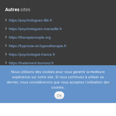
Autres
sites
https://psychologues-lille.fr
https://psychologues-marseille.fr
https://therapiecouple.org
https://hypnose-et-hypnotherapie.fr
https://psychologist-france.fr
https://traitement-burnout.fr
https://psychologues-enfant.fr/
Nous utilisons des cookies pour vous garantir la meilleure
expérience sur notre site. Si vous continuez à utiliser ce
https://traitement-depression.fr/
dernier, nous considérerons que vous acceptez l'utilisation des
cookies.
https://maigrir-perdredupoids.fr
Ok
https://coach-coaching-france.fr/