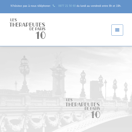
N’hésitez pas à nous téléphoner:
0977 21 50 60
du lundi au vendredi entre 8h et 19h.